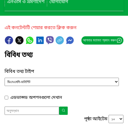
এনওসি ও ভ্রমণাদেশ
যোগাযোগ
এই কনটেন্টটি শেয়ার করতে ক্লিক করুন
আপনার মতামত প্রদান করুন
বিবিধ তথ্য
বিবিধ তথ্য টাইপ
এডভান্সড অপশনগুলো দেখান
পৃষ্ঠা আইটেম