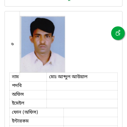
৬
নাম
মোঃ আব্দুল আউয়াল
পদবি
অফিস
ইমেইল
ফোন (অফিস)
ইন্টারকম