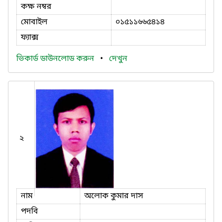
কক্ষ নম্বর
মোবাইল
০১৫১১৬৬৫৪১৪
ফ্যাক্স
ভিকার্ড ডাউনলোড করুন
•
দেখুন
২
নাম
অলোক কুমার দাস
পদবি