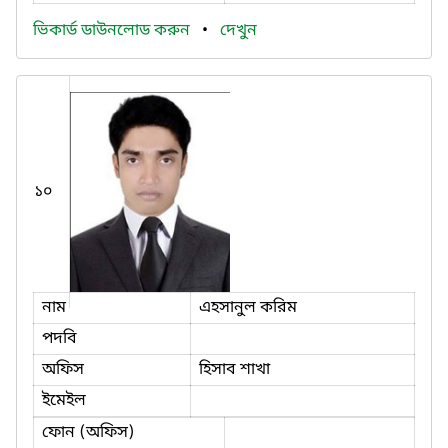
ভিকার্ড ডাউনলোড করুন
•
দেখুন
১০
নাম
এহসানুল করিম
পদবি
অফিস
হিসাব শাখা
ইমেইল
ফোন (অফিস)