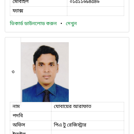
মোবাইল
০১৫১১৬৯৪৫৪৬
ফ্যাক্স
ভিকার্ড ডাউনলোড করুন
•
দেখুন
৩
নাম
যোবায়ের আরাফাত
পদবি
অফিস
পিএ টু রেজিস্ট্রার