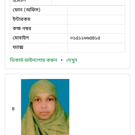
ইমেইল
ফোন (অফিস)
ইন্টারকম
কক্ষ নম্বর
মোবাইল
০১৫১১৬৬৫৪১৫
ফ্যাক্স
ভিকার্ড ডাউনলোড করুন
•
দেখুন
৪