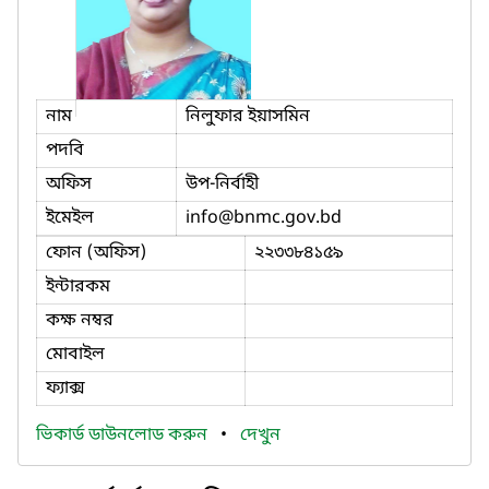
নাম
নিলুফার ইয়াসমিন
পদবি
অফিস
উপ-নির্বাহী
ইমেইল
info
@bnmc.gov.bd
ফোন (অফিস)
২২৩৩৮৪১৫৯
ইন্টারকম
কক্ষ নম্বর
মোবাইল
ফ্যাক্স
ভিকার্ড ডাউনলোড করুন
•
দেখুন