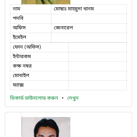
নাম
মোছাঃ মাহমুদা খানম
পদবি
অফিস
জেনারেল
ইমেইল
ফোন (অফিস)
ইন্টারকম
কক্ষ নম্বর
মোবাইল
ফ্যাক্স
ভিকার্ড ডাউনলোড করুন
•
দেখুন