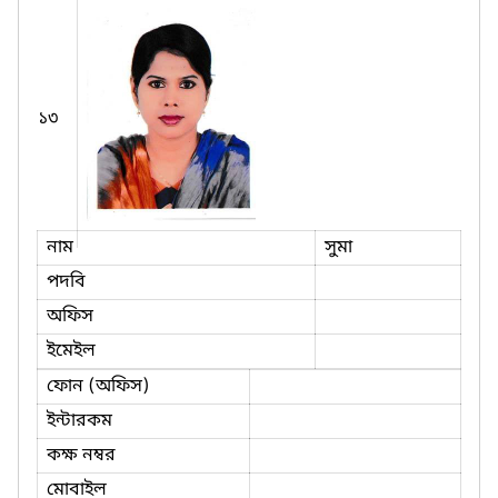
১৩
নাম
সুমা
পদবি
অফিস
ইমেইল
ফোন (অফিস)
ইন্টারকম
কক্ষ নম্বর
মোবাইল