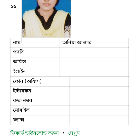
১৬
নাম
তানিয়া আক্তার
পদবি
অফিস
ইমেইল
ফোন (অফিস)
ইন্টারকম
কক্ষ নম্বর
মোবাইল
ফ্যাক্স
ভিকার্ড ডাউনলোড করুন
•
দেখুন