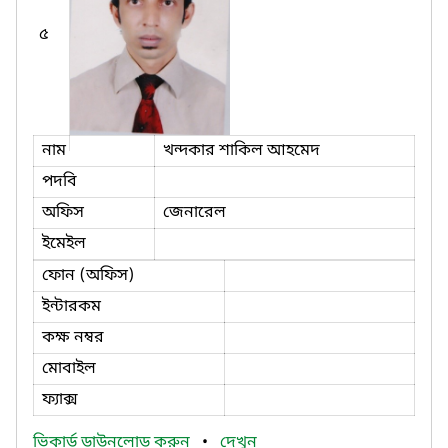
৫
নাম
খন্দকার শাকিল আহমেদ
পদবি
অফিস
জেনারেল
ইমেইল
ফোন (অফিস)
ইন্টারকম
কক্ষ নম্বর
মোবাইল
ফ্যাক্স
ভিকার্ড ডাউনলোড করুন
•
দেখুন