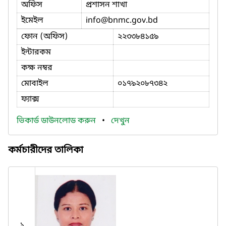
অফিস
প্রশাসন শাখা
ইমেইল
info
@bnmc.gov.bd
ফোন (অফিস)
২২৩৩৮৪১৫৯
ইন্টারকম
কক্ষ নম্বর
মোবাইল
০১৭৯২০৮৭৩৪২
ফ্যাক্স
ভিকার্ড ডাউনলোড করুন
•
দেখুন
কর্মচারীদের তালিকা
১