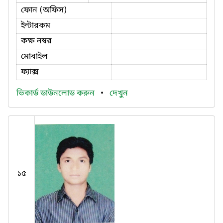
ফোন (অফিস)
ইন্টারকম
কক্ষ নম্বর
মোবাইল
ফ্যাক্স
ভিকার্ড ডাউনলোড করুন
•
দেখুন
১৫