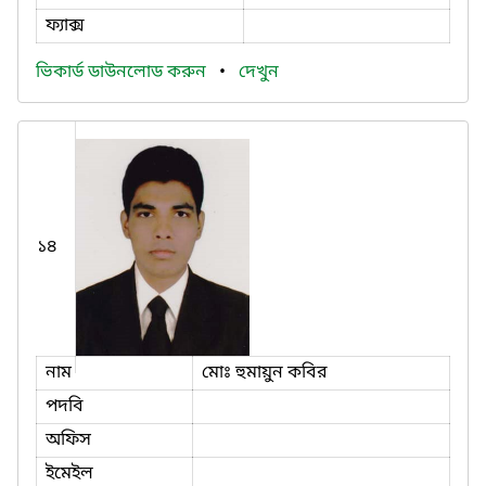
ফ্যাক্স
ভিকার্ড ডাউনলোড করুন
•
দেখুন
১৪
নাম
মোঃ হুমায়ুন কবির
পদবি
অফিস
ইমেইল