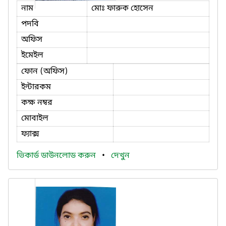
নাম
মোঃ ফারুক হোসেন
পদবি
অফিস
ইমেইল
ফোন (অফিস)
ইন্টারকম
কক্ষ নম্বর
মোবাইল
ফ্যাক্স
ভিকার্ড ডাউনলোড করুন
•
দেখুন