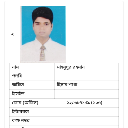
২
নাম
মাহমুদুর রহমান
পদবি
অফিস
হিসাব শাখা
ইমেইল
ফোন (অফিস)
২২৩৩৮৪১৫৯ (১০৩)
ইন্টারকম
কক্ষ নম্বর