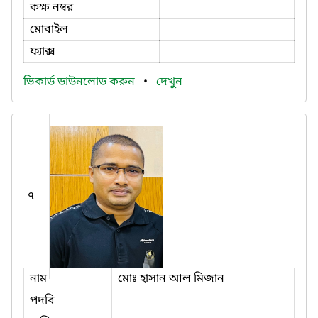
কক্ষ নম্বর
মোবাইল
ফ্যাক্স
ভিকার্ড ডাউনলোড করুন
•
দেখুন
৭
নাম
মোঃ হাসান আল মিজান
পদবি