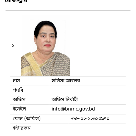
রেজিস্ট্রার
১
নাম
হালিমা আক্তার
পদবি
অফিস
অফিস নির্বাহী
ইমেইল
info
@bnmc.gov.bd
ফোন (অফিস)
+৮৮-০২-২২৬৬৩৯৭০
ইন্টারকম