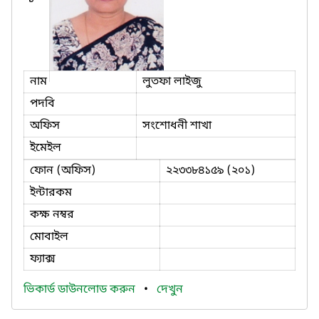
নাম
লুতফা লাইজু
পদবি
অফিস
সংশোধনী শাখা
ইমেইল
ফোন (অফিস)
২২৩৩৮৪১৫৯ (২০১)
ইন্টারকম
কক্ষ নম্বর
মোবাইল
ফ্যাক্স
ভিকার্ড ডাউনলোড করুন
•
দেখুন