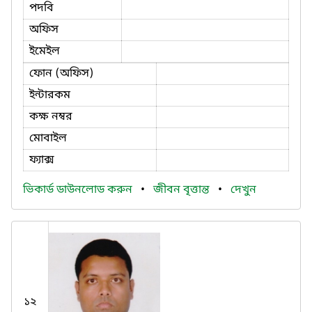
পদবি
অফিস
ইমেইল
ফোন (অফিস)
ইন্টারকম
কক্ষ নম্বর
মোবাইল
ফ্যাক্স
ভিকার্ড ডাউনলোড করুন
•
জীবন বৃত্তান্ত
•
দেখুন
১২